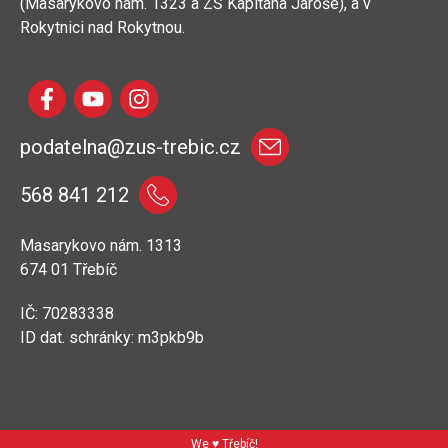
(Masarykovo nám. 1323 a ZŠ Kapitána Jaroše), a v
Rokytnici nad Rokytnou.
podatelna@zus-trebic.cz
568 841 212
Masarykovo nám. 1313
674 01 Třebíč
IČ: 70283338
ID dat. schránky: m3pkb9b
We ♥ Třebíč!