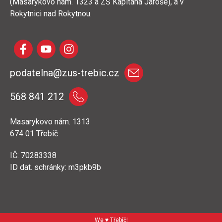
(Masarykovo nám. 1323 a ZŠ Kapitána Jaroše), a v
Rokytnici nad Rokytnou.
podatelna@zus-trebic.cz
568 841 212
Masarykovo nám. 1313
674 01 Třebíč
IČ: 70283338
ID dat. schránky: m3pkb9b
We ♥ Třebíč!