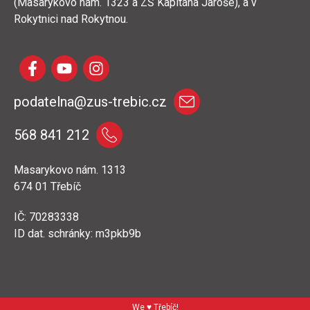
(Masarykovo nám. 1323 a ZŠ Kapitána Jaroše), a v
Rokytnici nad Rokytnou.
podatelna@zus-trebic.cz
568 841 212
Masarykovo nám. 1313
674 01 Třebíč
IČ: 70283338
ID dat. schránky: m3pkb9b
We ♥ Třebíč!