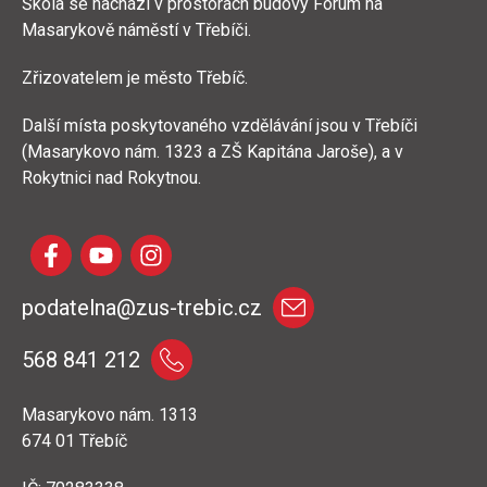
Škola se nachází v prostorách budovy Fórum na
Masarykově náměstí v Třebíči.
Zřizovatelem je město Třebíč.
Další místa poskytovaného vzdělávání jsou v Třebíči
(Masarykovo nám. 1323 a ZŠ Kapitána Jaroše), a v
Rokytnici nad Rokytnou.
podatelna@zus-trebic.cz
568 841 212
Masarykovo nám. 1313
674 01 Třebíč